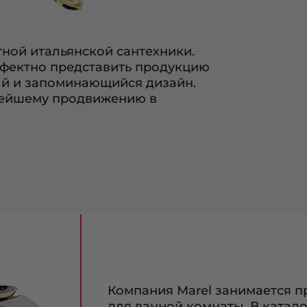
тной итальянской сантехники.
ффектно представить продукцию
ый и запоминающийся дизайн.
нейшему продвижению в
Компания Marel занимается п
для ванной комнаты. В катал