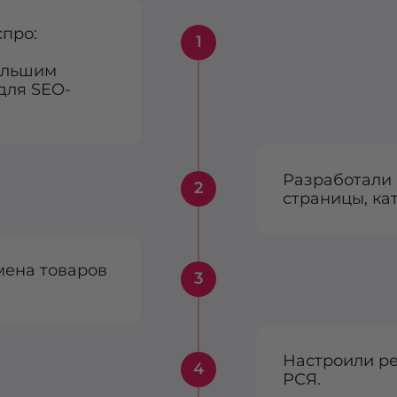
спро:
1
ольшим
для SEO-
Разработали 
2
страницы, ка
мена товаров
3
Настроили ре
4
РСЯ.